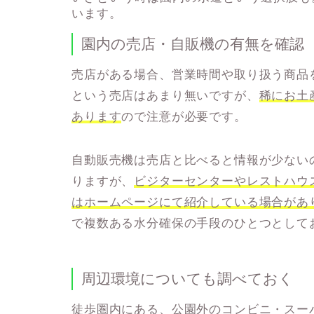
います。
園内の売店・自販機の有無を確認
売店がある場合、
営業時間
や
取り扱う商品
という売店はあまり無いですが、
稀にお土
あります
ので注意が必要です。
自動販売機は売店と比べると情報が少ない
りますが、
ビジターセンターやレストハウ
はホームページにて紹介している場合があ
で複数ある水分確保の手段のひとつとして
周辺環境についても調べておく
徒歩圏内にある、公園外の
コンビニ
・
スー