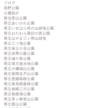
ブログ
俣野公園
公園紹介
新治里山公園
県立あいかわ公園
県立いせはら塔の山緑地公園
県立おだわら諏訪の原公園
県立はやま三ヶ岡山緑地
県立三ツ池公園
県立保土ケ谷公園
県立四季の森公園
県立城ケ島公園
県立境川遊水地公園
県立大磯城山公園
県立座間谷戸山公園
県立恩賜箱根公園
県立東高根森林公園
県立相模三川公園
県立相模湖公園
県立茅ヶ崎里山公園
県立葉山公園