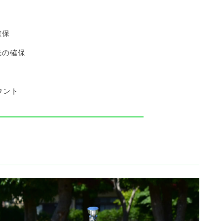
確保
先の確保
カウント